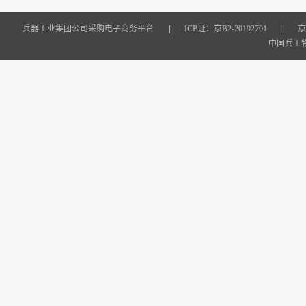
兵器工业集团公司采购电子商务平台
|
ICP证：京B2-20192701
|
京
中国兵工